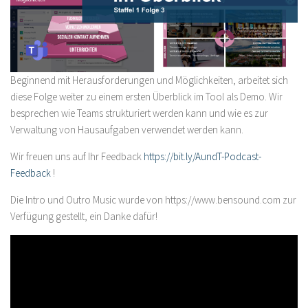
Beginnend mit Herausforderungen und Möglichkeiten, arbeitet sich
diese Folge weiter zu einem ersten Überblick im Tool als Demo. Wir
besprechen wie Teams strukturiert werden kann und wie es zur
Verwaltung von Hausaufgaben verwendet werden kann.
Wir freuen uns auf Ihr Feedback
https://bit.ly/AundT-Podcast-
Feedback
!
Die Intro und Outro Music wurde von https://www.bensound.com zur
Verfügung gestellt, ein Danke dafür!