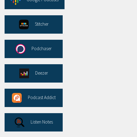
Stitcher
Podchaser
Deezer
Podcast Addict
Listen Notes