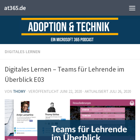
at365.de
Zum Inhalt springen
DIGITALES LERNEN
Digitales Lernen – Teams für Lehrende im
Überblick E03
VON
THOMY
· VERÖFFENTLICHT
JUNI 22, 2020
· AKTUALISIERT
JULI 26, 2020