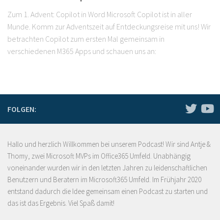
Zum 1. Advent: Copilot in Word Microsoft Copilot ist in aller
Munde. Komm zur Adventszeit auf Entdeckungsreise mit uns! Wir
betrachten Copilot zum ersten Mal gemeinsam in
verschiedenen M365 Apps und schauen uns an:
FOLGEN:
Hallo und herzlich Willkommen bei unserem Podcast! Wir sind Antje &
Thomy, zwei Microsoft MVPs im Office365 Umfeld. Unabhängig
voneinander wurden wir in den letzten Jahren zu leidenschaftlichen
Benutzern und Beratern im Microsoft365 Umfeld. Im Frühjahr 2020
entstand dadurch die Idee gemeinsam einen Podcast zu starten und
das ist das Ergebnis. Viel Spaß damit!