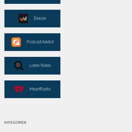
Deezer
Podcast Addict
Listen Notes
iHeartRadio
KATEGORIEN