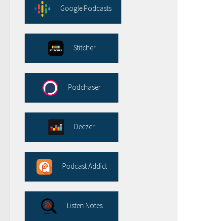
Google Podcasts
Stitcher
Podchaser
Deezer
Podcast Addict
Listen Notes