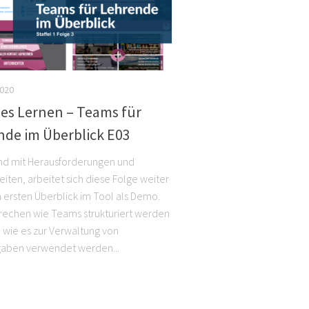
2020
les Lernen – Teams für
nde im Überblick E03
d mit Herausforderungen und
eiten, arbeitet sich diese Folge weiter
 ersten Überblick im Tool als Demo.
rechen wie Teams strukturiert werden
 wie es zur Verwaltung von
aben verwendet werden...