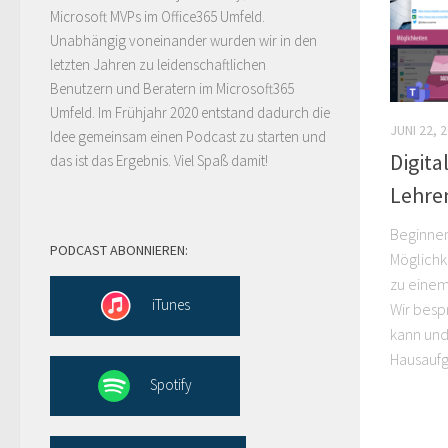
Microsoft MVPs im Office365 Umfeld.
Unabhängig voneinander wurden wir in den
letzten Jahren zu leidenschaftlichen
Benutzern und Beratern im Microsoft365
Umfeld. Im Frühjahr 2020 entstand dadurch die
JUNI 22, 
Idee gemeinsam einen Podcast zu starten und
Digita
das ist das Ergebnis. Viel Spaß damit!
Lehre
Beginnen
PODCAST ABONNIEREN:
Möglichk
zu einem
iTunes
Wir besp
kann und
Hausaufg
Spotify