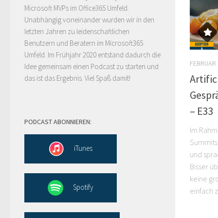
Microsoft MVPs im Office365 Umfeld.
Unabhängig voneinander wurden wir in den
letzten Jahren zu leidenschaftlichen
Benutzern und Beratern im Microsoft365
Umfeld. Im Frühjahr 2020 entstand dadurch die
FEBRUAR 
Idee gemeinsam einen Podcast zu starten und
Artifi
das ist das Ergebnis. Viel Spaß damit!
Gespr
– E33
PODCAST ABONNIEREN:
Im Rahme
Summits 
iTunes
und spra
Bisser üb
keine gr
Spotify
einfach zi