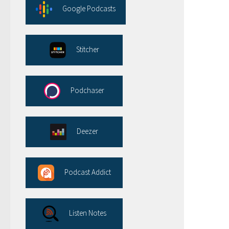
Google Podcasts
Stitcher
Podchaser
Deezer
Podcast Addict
Listen Notes