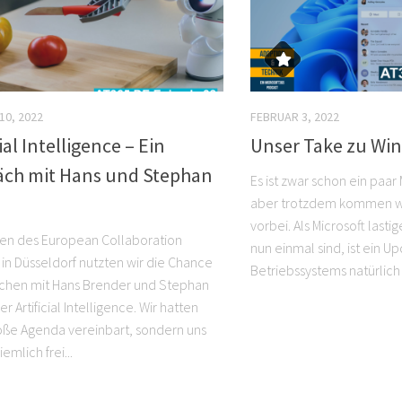
10, 2022
FEBRUAR 3, 2022
cial Intelligence – Ein
Unser Take zu Win
äch mit Hans und Stephan
Es ist zwar schon ein paar
aber trotzdem kommen w
vorbei. Als Microsoft lasti
n des European Collaboration
nun einmal sind, ist ein U
in Düsseldorf nutzten wir die Chance
Betriebssystems natürlich 
chen mit Hans Brender und Stephan
er Artificial Intelligence. Wir hatten
oße Agenda vereinbart, sondern uns
emlich frei...