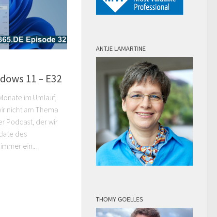
ANTJE LAMARTINE
dows 11 – E32
 Monate im Umlauf,
ir nicht am Thema
ger Podcast, der wir
pdate des
immer ein...
THOMY GOELLES