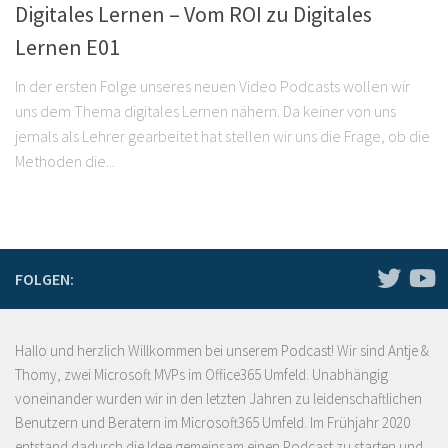
Digitales Lernen – Vom ROI zu Digitales
Lernen E01
In der ersten Folge unseres neuen Video Podcasts wollen wir
uns dem Thema digitales Lernen nähern. Da keiner von uns
jemals als Lehrer gearbeitet hat stellen wir uns die Frage, ob die
Methoden die...
FOLGEN:
Hallo und herzlich Willkommen bei unserem Podcast! Wir sind Antje &
Thomy, zwei Microsoft MVPs im Office365 Umfeld. Unabhängig
voneinander wurden wir in den letzten Jahren zu leidenschaftlichen
Benutzern und Beratern im Microsoft365 Umfeld. Im Frühjahr 2020
entstand dadurch die Idee gemeinsam einen Podcast zu starten und