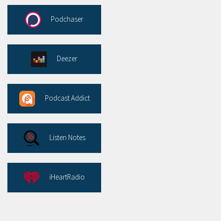
Podchaser
Deezer
Podcast Addict
Listen Notes
iHeartRadio