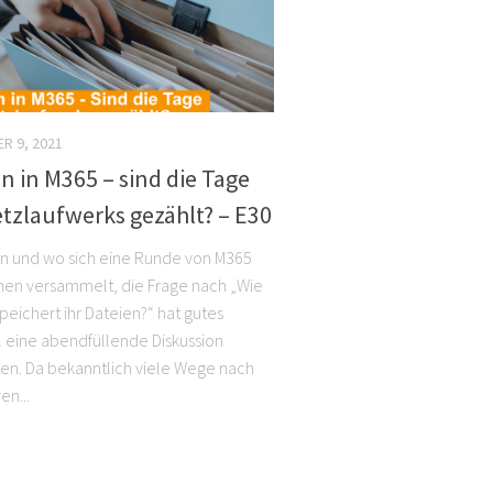
R 9, 2021
n in M365 – sind die Tage
tzlaufwerks gezählt? – E30
n und wo sich eine Runde von M365
nen versammelt, die Frage nach „Wie
peichert ihr Dateien?“ hat gutes
l eine abendfüllende Diskussion
ten. Da bekanntlich viele Wege nach
en...