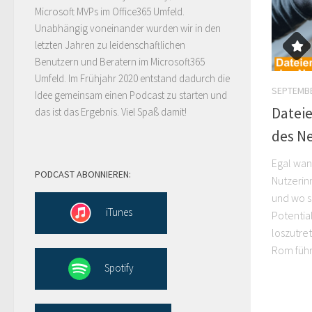
Microsoft MVPs im Office365 Umfeld.
Unabhängig voneinander wurden wir in den
letzten Jahren zu leidenschaftlichen
Benutzern und Beratern im Microsoft365
Umfeld. Im Frühjahr 2020 entstand dadurch die
SEPTEMBE
Idee gemeinsam einen Podcast zu starten und
Dateie
das ist das Ergebnis. Viel Spaß damit!
des Ne
Egal wan
PODCAST ABONNIEREN:
Nutzerin
und wo s
iTunes
Potentia
loszutre
Rom führ
Spotify