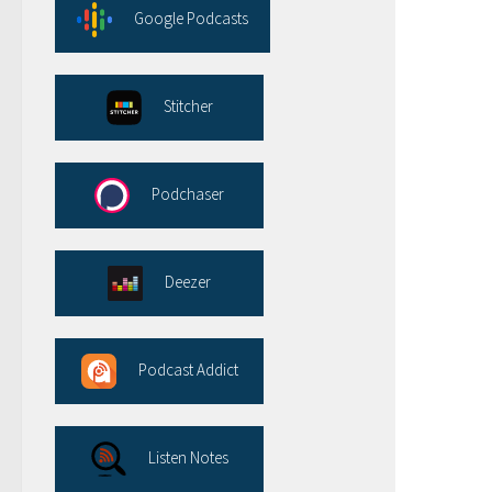
Google Podcasts
Stitcher
Podchaser
Deezer
Podcast Addict
Listen Notes