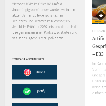
Microsoft MVPs im Office365 Umfeld.
Unabhängig voneinander wurden wir in den
letzten Jahren zu leidenschaftlichen
Benutzern und Beratern im Microsoft365
Umfeld. Im Frühjahr 2020 entstand dadurch die
FEBRUAR 
Idee gemeinsam einen Podcast zu starten und
Artifi
das ist das Ergebnis. Viel Spaß damit!
Gespr
– E33
PODCAST ABONNIEREN:
Im Rahme
Summits 
iTunes
und spra
Bisser üb
keine gr
Spotify
einfach zi