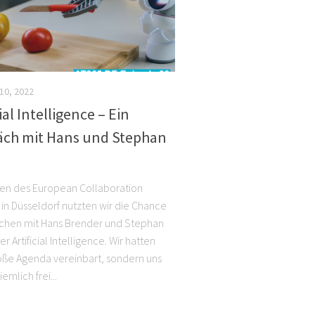
10, 2022
cial Intelligence – Ein
äch mit Hans und Stephan
n des European Collaboration
in Düsseldorf nutzten wir die Chance
chen mit Hans Brender und Stephan
er Artificial Intelligence. Wir hatten
oße Agenda vereinbart, sondern uns
emlich frei...