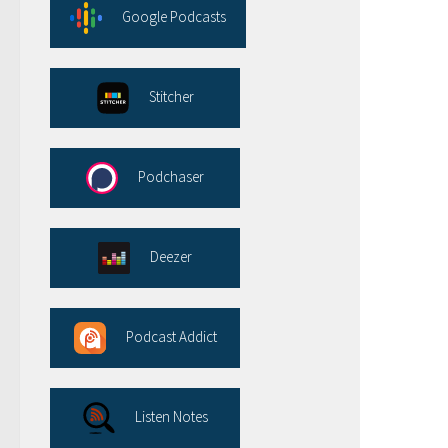
Google Podcasts
Stitcher
Podchaser
Deezer
Podcast Addict
Listen Notes