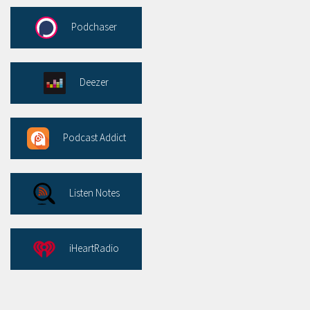
Podchaser
Deezer
Podcast Addict
Listen Notes
iHeartRadio