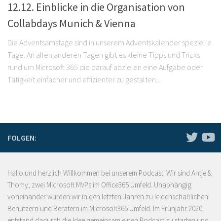
12.12. Einblicke in die Organisation von
Collabdays Munich & Vienna
Die Adventsamstage sind in unserem Adventskalender spezielle
Tage. An allen anderen Tagen gibt es kleine Tipps und Tricks
rund um Microsoft 365 die darauf abzielen eine Aufgabe oder
Tätigkeit einfacher und effizienter zu gestalten....
FOLGEN:
Hallo und herzlich Willkommen bei unserem Podcast! Wir sind Antje &
Thomy, zwei Microsoft MVPs im Office365 Umfeld. Unabhängig
voneinander wurden wir in den letzten Jahren zu leidenschaftlichen
Benutzern und Beratern im Microsoft365 Umfeld. Im Frühjahr 2020
entstand dadurch die Idee gemeinsam einen Podcast zu starten und