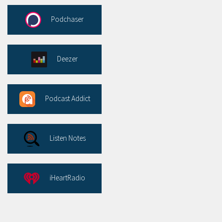
Podchaser
Deezer
Podcast Addict
Listen Notes
iHeartRadio