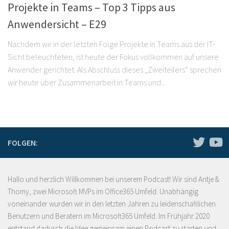
Projekte in Teams – Top 3 Tipps aus
Anwendersicht – E29
Nachdem wir in der letzten Folge Projekte in Teams aus der IT-
Sicht beleuchteten, ist heute der Fokus vollkommen auf unsere
Anwender gerichtet. Als Abschluss dieses „Zweiteilers“ sprechen
wir heute über Zusammenarbeit in Teams und...
FOLGEN:
Hallo und herzlich Willkommen bei unserem Podcast! Wir sind Antje &
Thomy, zwei Microsoft MVPs im Office365 Umfeld. Unabhängig
voneinander wurden wir in den letzten Jahren zu leidenschaftlichen
Benutzern und Beratern im Microsoft365 Umfeld. Im Frühjahr 2020
entstand dadurch die Idee gemeinsam einen Podcast zu starten und