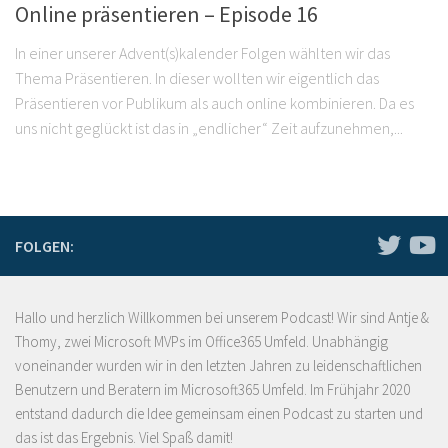
Online präsentieren – Episode 16
In einer unserer Advent(s)kalender Folgen wählten wir das
Thema Präsentieren. In dieser wollten wir eigentlich das
Präsentieren vor Publikum als auch online kombinieren. Da es
uns nicht geglückt ist das in „endlicher“ Zeit aufzunehmen,...
FOLGEN:
Hallo und herzlich Willkommen bei unserem Podcast! Wir sind Antje &
Thomy, zwei Microsoft MVPs im Office365 Umfeld. Unabhängig
voneinander wurden wir in den letzten Jahren zu leidenschaftlichen
Benutzern und Beratern im Microsoft365 Umfeld. Im Frühjahr 2020
entstand dadurch die Idee gemeinsam einen Podcast zu starten und
das ist das Ergebnis. Viel Spaß damit!