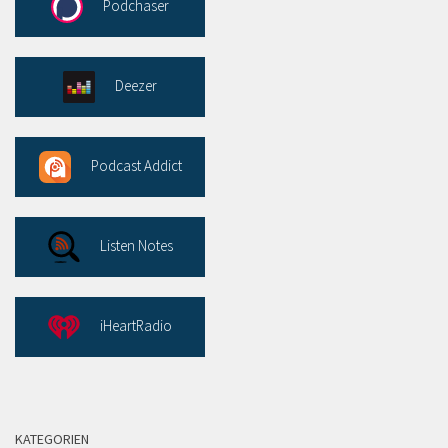
Podchaser
Deezer
Podcast Addict
Listen Notes
iHeartRadio
KATEGORIEN