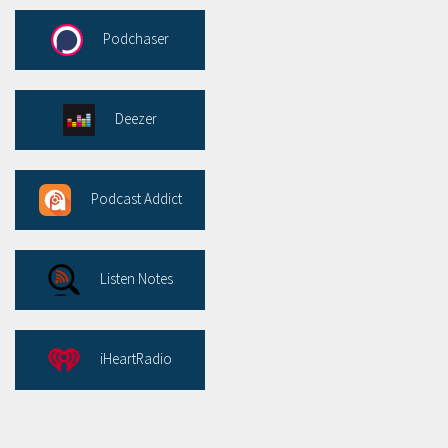
Podchaser
Deezer
Podcast Addict
Listen Notes
iHeartRadio