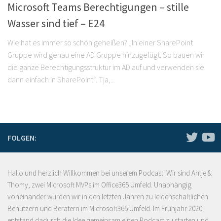
Microsoft Teams Berechtigungen – stille
Wasser sind tief – E24
Wie hat es immer so schön geheißen? „In einer SharePoint
Gruppe wird genau eine AD Gruppe hinzugefügt. So bauen wir
die ganze Berechtigungsstruktur im AD auf und verwenden sie
dann einfach in SharePoint“. Tja,...
FOLGEN:
Hallo und herzlich Willkommen bei unserem Podcast! Wir sind Antje &
Thomy, zwei Microsoft MVPs im Office365 Umfeld. Unabhängig
voneinander wurden wir in den letzten Jahren zu leidenschaftlichen
Benutzern und Beratern im Microsoft365 Umfeld. Im Frühjahr 2020
entstand dadurch die Idee gemeinsam einen Podcast zu starten und