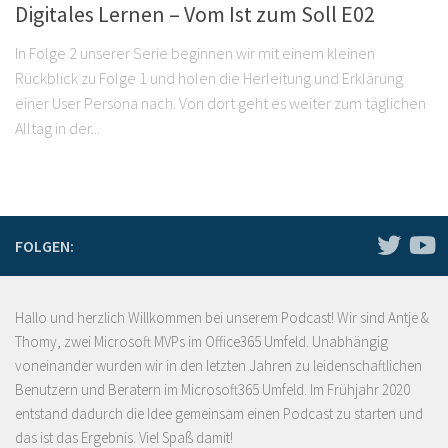
Digitales Lernen – Vom Ist zum Soll E02
In Folge 2 unserer Serie beginnen wir mit einem kleinen
Rückblick zu Folge 1 und holen die Herleitung und Erklärung
einer User Persona nach. Von dort geht es weiter zum täglichen
Alltag in der...
FOLGEN:
Hallo und herzlich Willkommen bei unserem Podcast! Wir sind Antje &
Thomy, zwei Microsoft MVPs im Office365 Umfeld. Unabhängig
voneinander wurden wir in den letzten Jahren zu leidenschaftlichen
Benutzern und Beratern im Microsoft365 Umfeld. Im Frühjahr 2020
entstand dadurch die Idee gemeinsam einen Podcast zu starten und
das ist das Ergebnis. Viel Spaß damit!