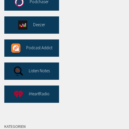
Podchaser
Deezer
Podcast Addict
Listen Notes
iHeartRadio
KATEGORIEN