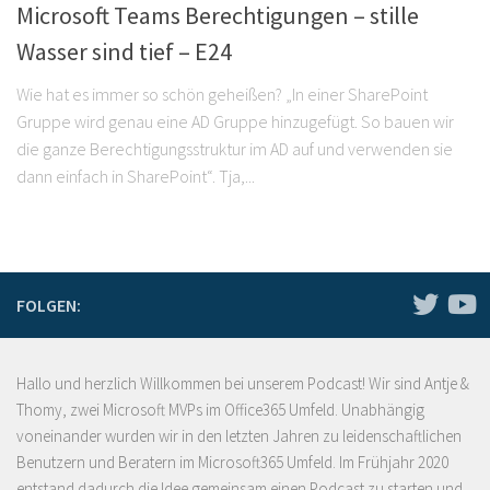
Microsoft Teams Berechtigungen – stille
Wasser sind tief – E24
Wie hat es immer so schön geheißen? „In einer SharePoint
Gruppe wird genau eine AD Gruppe hinzugefügt. So bauen wir
die ganze Berechtigungsstruktur im AD auf und verwenden sie
dann einfach in SharePoint“. Tja,...
FOLGEN:
Hallo und herzlich Willkommen bei unserem Podcast! Wir sind Antje &
Thomy, zwei Microsoft MVPs im Office365 Umfeld. Unabhängig
voneinander wurden wir in den letzten Jahren zu leidenschaftlichen
Benutzern und Beratern im Microsoft365 Umfeld. Im Frühjahr 2020
entstand dadurch die Idee gemeinsam einen Podcast zu starten und