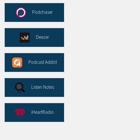
Podchaser
Deezer
Podcast Addict
Listen Notes
iHeartRadio